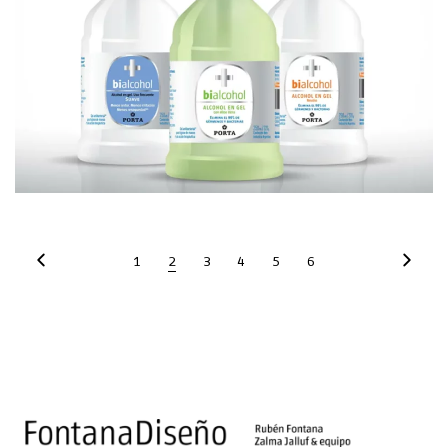
Branding
Packaging
1
2
3
4
5
6