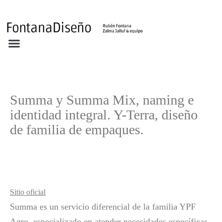
Acerca
Portafolio
Clientes
Archivos FD
Ediciones
Noticias
Contacto
Summa y Summa Mix, naming e
identidad integral. Y-Terra, diseño
de familia de empaques.
Sitio oficial
Summa es un servicio diferencial de la familia YPF
Agro, especializado en atender necesidades específicas